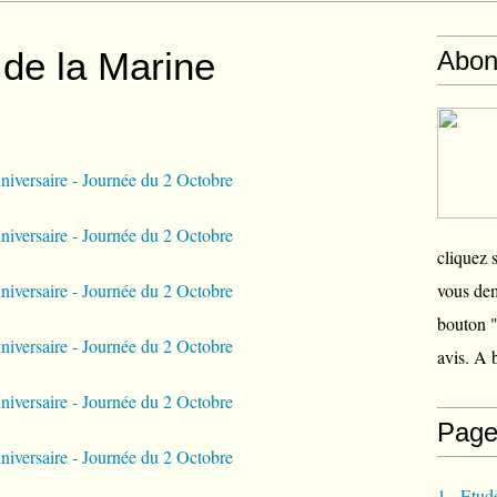
l de la Marine
Abon
cliquez 
vous dem
bouton "
avis. A 
Page
1 - Etud