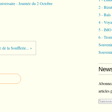
2 - Bizu
3 - Bals
4 - Voy
5 - IMO
6 - Tro
Souvenir
e de la Soufflerie... »
Souvenir
News
Abonnez-
articles 